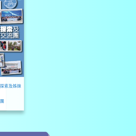
珠海探索及姊妹
團