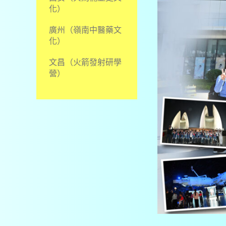
化）
廣州（嶺南中醫藥文
化）
文昌（火箭發射研學
營）