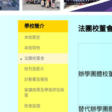
學校簡介
法團校董
本校歷史
本校特色
法團校董會
校刊及影片
辦學團體校
計劃書及報告
家課政策及學習評估政
策
校舍設施
替代辦學團