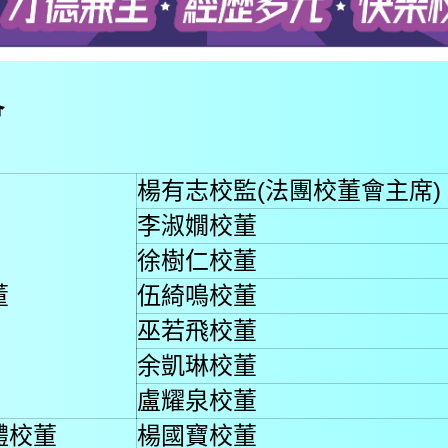
會
楊有志校監
(法團校董會主席)
李淑嫺校董
徐樹仁校董
董
伍綺鳴校董
巫若飛校董
余凱琳校董
盧耀泉校董
體校董
楊國寶校董