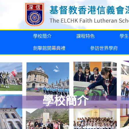
學校簡介
課程特色
學生
劍擊館開幕典禮
參訪世界學府
學校簡介