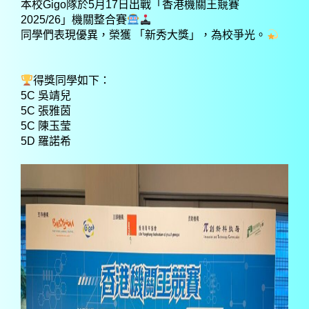
本校Gigo隊於5月17日出戰「香港機關王競賽
2025/26」機關整合賽
同學們表現優異，榮獲 「新秀大獎」，為校爭光。
得獎同學如下：
5C 吳靖兒
5C 張雅茵
5C 陳玉莹
5D 羅諾希